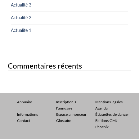
Actualité 3
Actualité 2
Actualité 1
Commentaires récents
Annuaire
Inscription à
Mentions légales
l’annuaire
Agenda
Informations
Espace annonceur
Étiquettes de danger
Contact
Glossaire
Editions GMJ
Phoenix