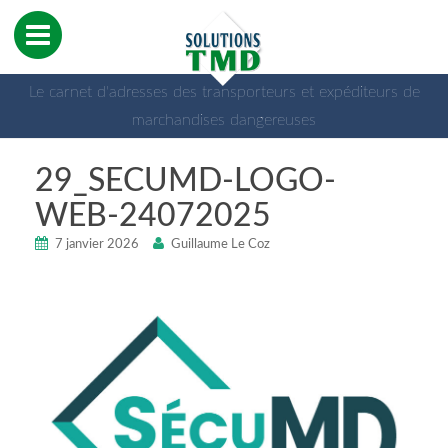
Le carnet d'adresses des transporteurs et expéditeurs de
marchandises dangereuses
29_SECUMD-LOGO-
WEB-24072025
7 janvier 2026
Guillaume Le Coz