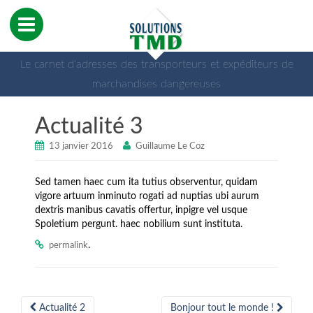
Le carnet d'adresses des transporteurs et expéditeurs de
marchandises dangereuses
Actualité 3
13 janvier 2016
Guillaume Le Coz
Sed tamen haec cum ita tutius observentur, quidam
vigore artuum inminuto rogati ad nuptias ubi aurum
dextris manibus cavatis offertur, inpigre vel usque
Spoletium pergunt. haec nobilium sunt instituta.
.
permalink
Post
Actualité 2
Bonjour tout le monde !