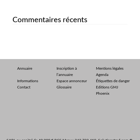
Commentaires récents
Annuaire
Inscription à
Mentions légales
l’annuaire
Agenda
Informations
Espace annonceur
Étiquettes de danger
Contact
Glossaire
Editions GMJ
Phoenix