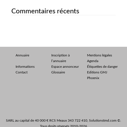
Commentaires récents
Annuaire
Inscription à
Mentions légales
l’annuaire
Agenda
Informations
Espace annonceur
Étiquettes de danger
Contact
Glossaire
Editions GMJ
Phoenix
SARL au capital de 40 000 € RCS Meaux 343 722 410, Solutionstmd.com ©.
Tous droits réservés 2010-2026