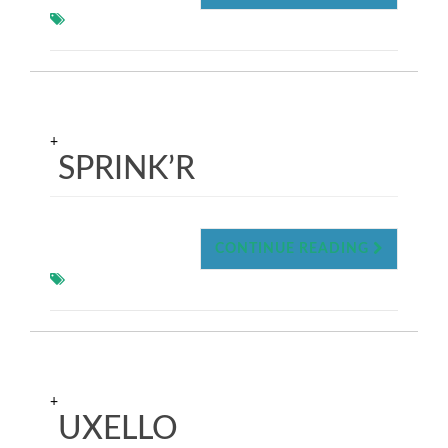
+
SPRINK’R
CONTINUE READING
+
UXELLO