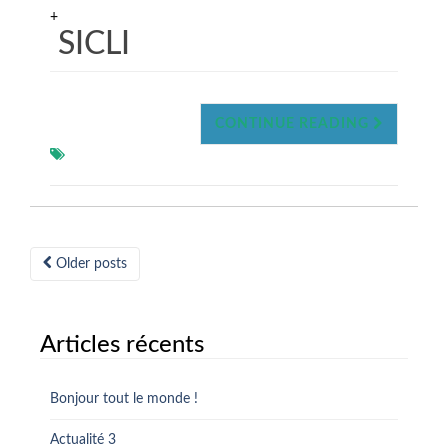
+
SICLI
CONTINUE READING
Posts
Older posts
navigation
Articles récents
Bonjour tout le monde !
Actualité 3