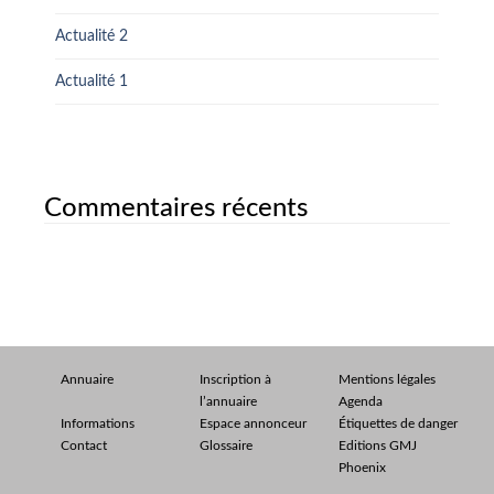
Actualité 2
Actualité 1
Commentaires récents
Annuaire
Inscription à
Mentions légales
l’annuaire
Agenda
Informations
Espace annonceur
Étiquettes de danger
Contact
Glossaire
Editions GMJ
Phoenix