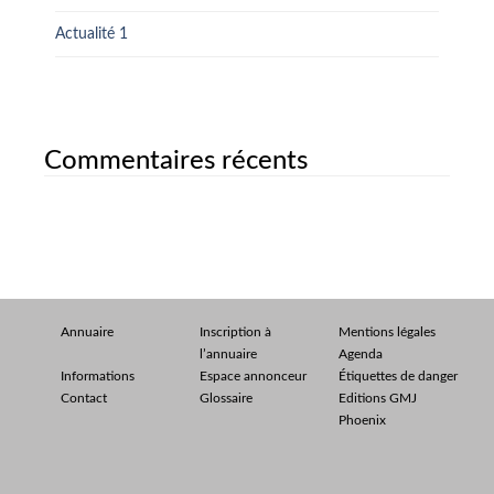
Actualité 1
Commentaires récents
Annuaire
Inscription à
Mentions légales
l’annuaire
Agenda
Informations
Espace annonceur
Étiquettes de danger
Contact
Glossaire
Editions GMJ
Phoenix