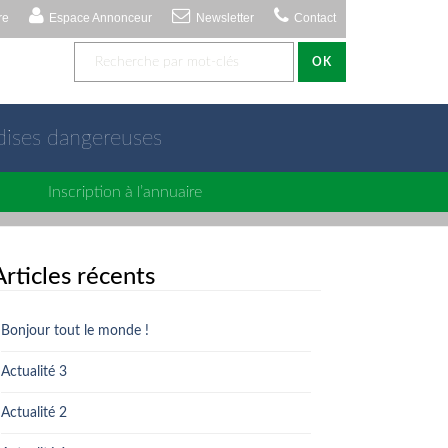
re
Espace Annonceur
Newsletter
Contact
OK
dises dangereuses
Inscription à l’annuaire
Articles récents
Bonjour tout le monde !
Actualité 3
Actualité 2