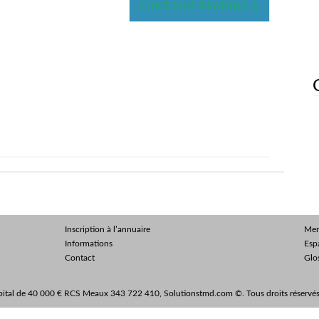
CONTINUE READING
Inscription à l’annuaire
Men
Informations
Esp
Contact
Glo
ital de 40 000 € RCS Meaux 343 722 410, Solutionstmd.com ©. Tous droits réserv