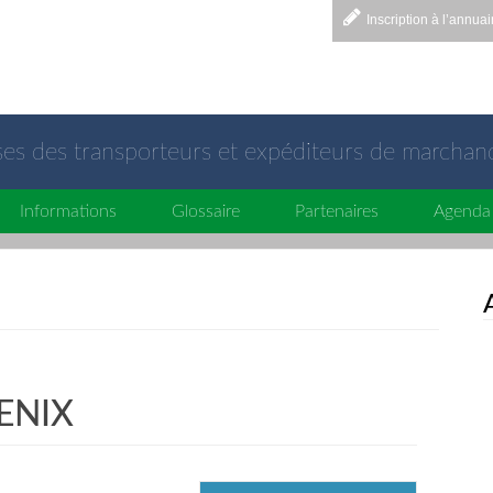
Inscription à l’annuai
sses des transporteurs et expéditeurs de marchan
Informations
Glossaire
Partenaires
Agenda
ENIX