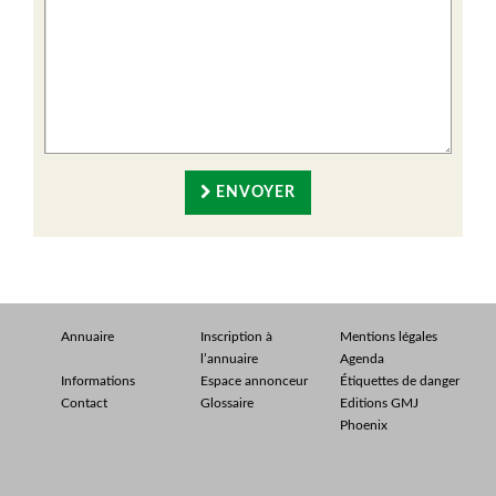
ENVOYER
Annuaire
Inscription à
Mentions légales
l’annuaire
Agenda
Informations
Espace annonceur
Étiquettes de danger
Contact
Glossaire
Editions GMJ
Phoenix