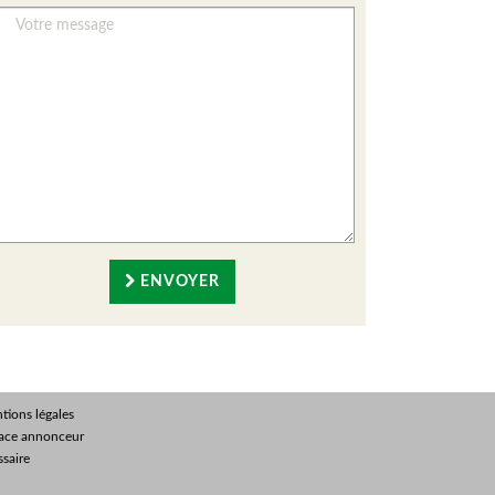
ENVOYER
tions légales
ace annonceur
ssaire