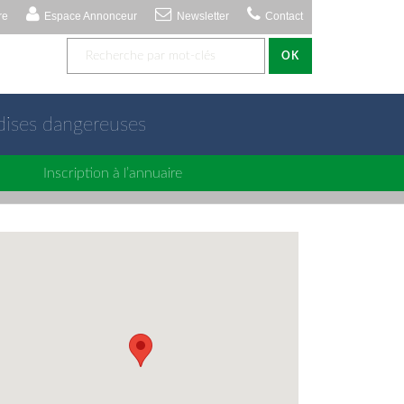
re
Espace Annonceur
Newsletter
Contact
OK
dises dangereuses
Inscription à l’annuaire