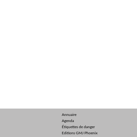
Annuaire
Agenda
Étiquettes de danger
Editions GMJ Phoenix