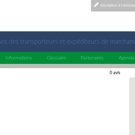
Inscription à l’annuai
sses des transporteurs et expéditeurs de marchan
Informations
Glossaire
Partenaires
Agenda
0 avis