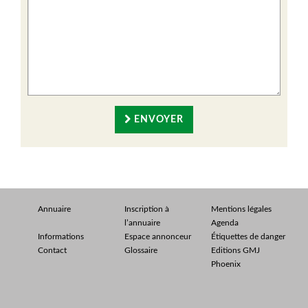
ENVOYER
Annuaire
Inscription à
Mentions légales
l’annuaire
Agenda
Informations
Espace annonceur
Étiquettes de danger
Contact
Glossaire
Editions GMJ
Phoenix