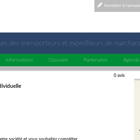
Inscription à l’annuai
sses des transporteurs et expéditeurs de marchan
Informations
Glossaire
Partenaires
Agenda
0 avis
ividuelle
ette société et vous souhaitez compléter