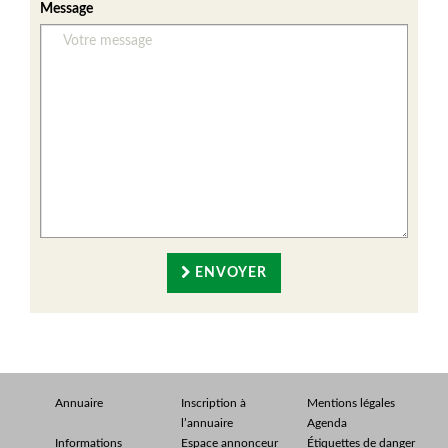
Message
ENVOYER
Annuaire
Inscription à
Mentions légales
l’annuaire
Agenda
Informations
Espace annonceur
Étiquettes de danger