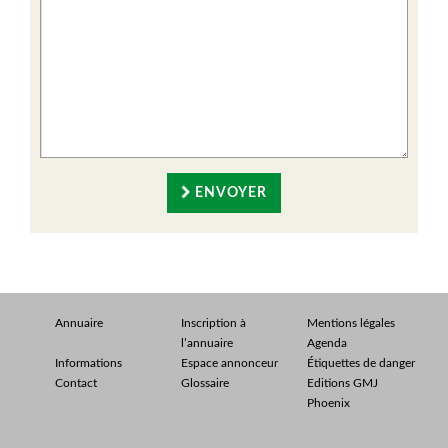
ENVOYER
Annuaire
Inscription à
Mentions légales
l’annuaire
Agenda
Informations
Espace annonceur
Étiquettes de danger
Contact
Glossaire
Editions GMJ
Phoenix