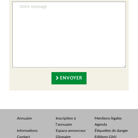
ENVOYER
Annuaire
Inscription à
Mentions légales
l’annuaire
Agenda
Informations
Espace annonceur
Étiquettes de danger
Contact
Glossaire
Editions GMJ