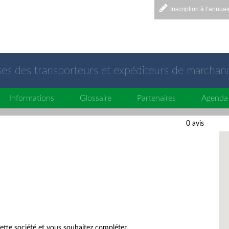
Inscription à l’annuai
sses des transporteurs et expéditeurs de marchan
Informations
Glossaire
Partenaires
Agenda
0 avis
ette société et vous souhaitez compléter