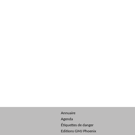
Annuaire
Agenda
Étiquettes de danger
Editions GMJ Phoenix