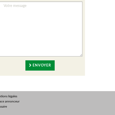
ENVOYER
tions légales
ace annonceur
ssaire