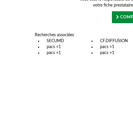
votre fiche prestatair
COMP
Recherches associées
SECUMD
CF.DIFFUSION
pacs +1
pacs +1
pacs +1
pacs +1