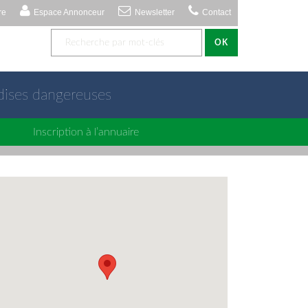
re
Espace Annonceur
Newsletter
Contact
OK
dises dangereuses
Inscription à l’annuaire