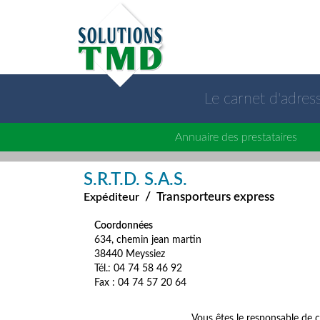
Le carnet d'adre
Annuaire des prestataires
S.R.T.D. S.A.S.
/
Transporteurs express
Expéditeur
Coordonnées
634, chemin jean martin
38440 Meyssiez
Tél.: 04 74 58 46 92
Fax : 04 74 57 20 64
Vous êtes le responsable de c