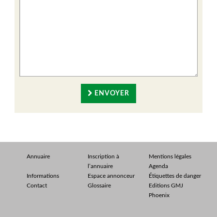
ENVOYER
Annuaire
Inscription à
Mentions légales
l’annuaire
Agenda
Informations
Espace annonceur
Étiquettes de danger
Contact
Glossaire
Editions GMJ
Phoenix