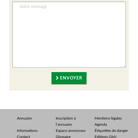
ENVOYER
Annuaire
Inscription à
Mentions légales
l’annuaire
Agenda
Informations
Espace annonceur
Étiquettes de danger
Contact
Glossaire
Editions GMJ