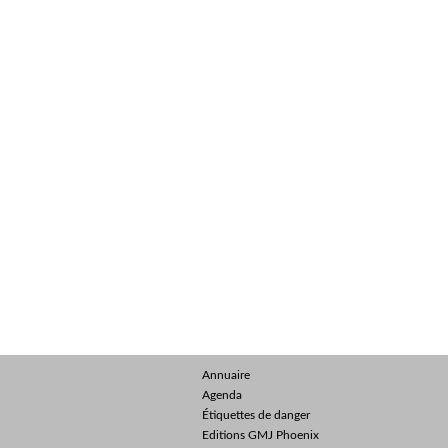
Annuaire
Agenda
Étiquettes de danger
Editions GMJ Phoenix