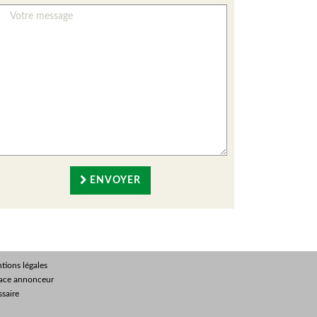
ENVOYER
tions légales
ace annonceur
ssaire