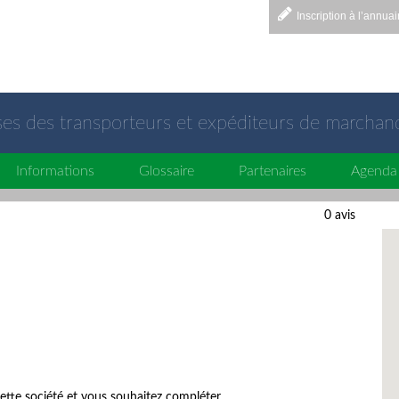
Inscription à l’annuai
sses des transporteurs et expéditeurs de marchan
Informations
Glossaire
Partenaires
Agenda
0 avis
ette société et vous souhaitez compléter