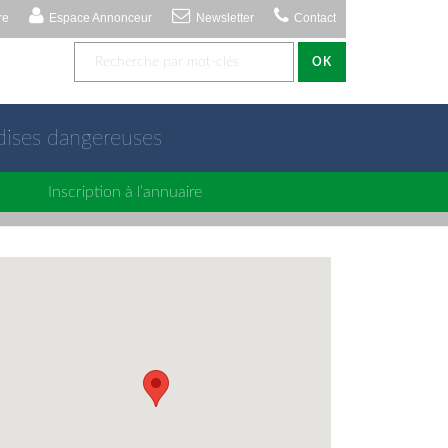
re
Espace Annonceur
Newsletter
Contact
OK
dises dangereuses
Inscription à l’annuaire