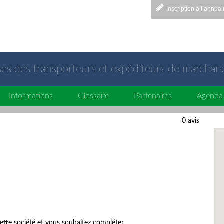
Inscription à l’annuai
sses des transporteurs et expéditeurs de marchan
Informations
Glossaire
Partenaires
Agenda
0 avis
ette société et vous souhaitez compléter