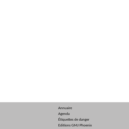
Annuaire
Agenda
Étiquettes de danger
Editions GMJ Phoenix