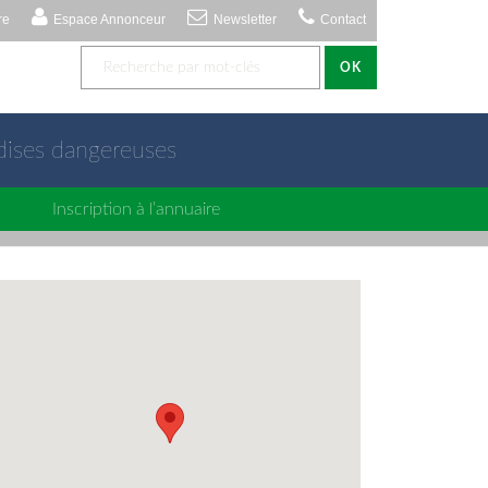
re
Espace Annonceur
Newsletter
Contact
OK
dises dangereuses
Inscription à l’annuaire