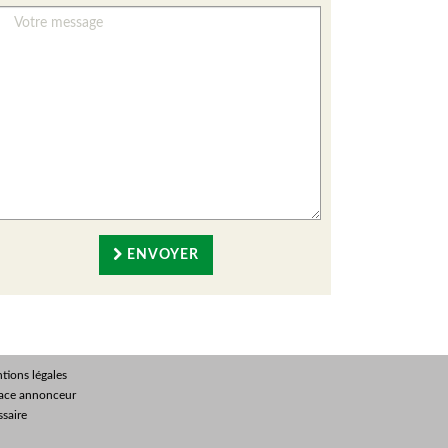
ENVOYER
tions légales
ace annonceur
ssaire