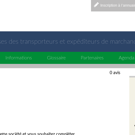
Inscription à l’annuai
sses des transporteurs et expéditeurs de marchan
Informations
Glossaire
Partenaires
Agenda
0 avis
ette société et vous souhaitez compléter