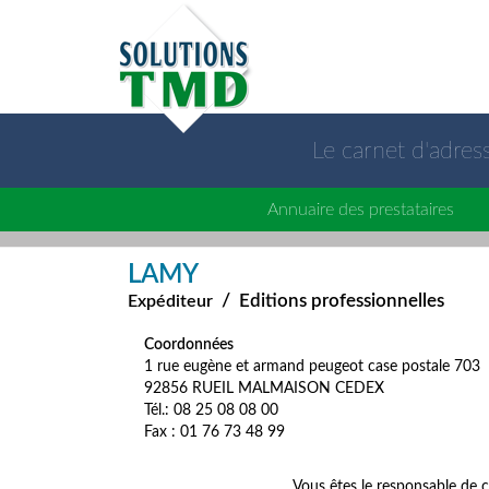
Le carnet d'adre
Annuaire des prestataires
LAMY
/
Editions professionnelles
Expéditeur
Coordonnées
1 rue eugène et armand peugeot case postale 703
92856 RUEIL MALMAISON CEDEX
Tél.: 08 25 08 08 00
Fax : 01 76 73 48 99
Vous êtes le responsable de c