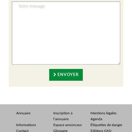
ENVOYER
Annuaire
Inscription à
Mentions légales
l’annuaire
Agenda
Informations
Espace annonceur
Étiquettes de danger
Contact
Glossaire
Editions GMJ