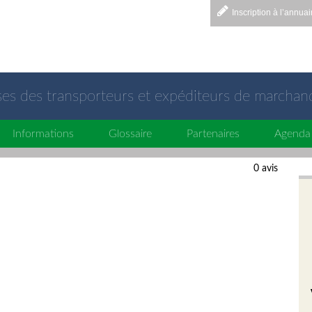
Inscription à l’annuai
sses des transporteurs et expéditeurs de marchan
Informations
Glossaire
Partenaires
Agenda
0 avis