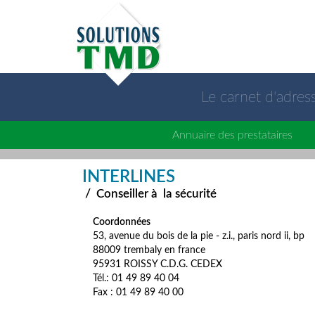
Le carnet d'adre
Annuaire des prestataires
INTERLINES
/
Conseiller à la sécurité
Coordonnées
53, avenue du bois de la pie - z.i., paris nord ii, bp
88009 trembaly en france
95931 ROISSY C.D.G. CEDEX
Tél.: 01 49 89 40 04
Fax : 01 49 89 40 00