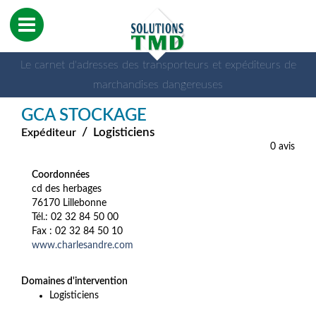
Le carnet d'adresses des transporteurs et expéditeurs de
marchandises dangereuses
GCA STOCKAGE
/
Logisticiens
Expéditeur
0 avis
Coordonnées
cd des herbages
76170 Lillebonne
Tél.: 02 32 84 50 00
Fax : 02 32 84 50 10
www.charlesandre.com
Domaines d'intervention
Logisticiens