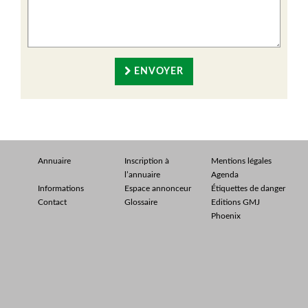
ENVOYER
Annuaire
Inscription à
Mentions légales
l’annuaire
Agenda
Informations
Espace annonceur
Étiquettes de danger
Contact
Glossaire
Editions GMJ
Phoenix