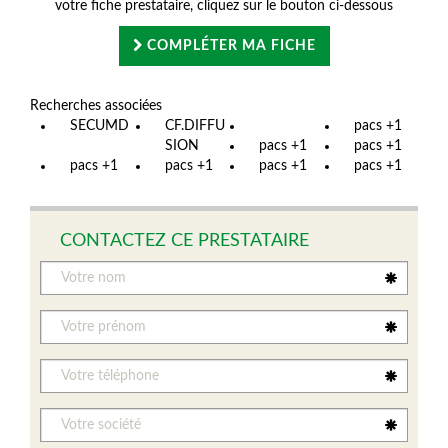
votre fiche prestataire, cliquez sur le bouton ci-dessous
COMPLÉTER MA FICHE
Recherches associées
SECUMD
CF.DIFFU
pacs +1
SION
pacs +1
pacs +1
pacs +1
pacs +1
pacs +1
pacs +1
CONTACTEZ CE PRESTATAIRE