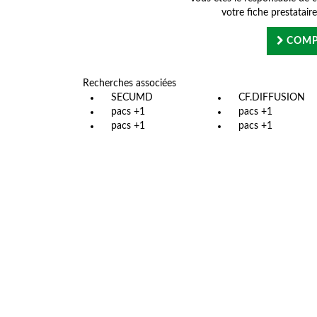
votre fiche prestatair
COMP
Recherches associées
SECUMD
CF.DIFFUSION
pacs +1
pacs +1
pacs +1
pacs +1