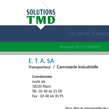
Le carnet d'adre
Annuaire des prestataires
E. T. A. SA
/
Carrosserie industrielle
Transporteur
Coordonnées
route aix
18220 Rians
Tél.: 02 48 66 21 00
Fax : 02 48 64 30 95
Vous êtes le responsable de c