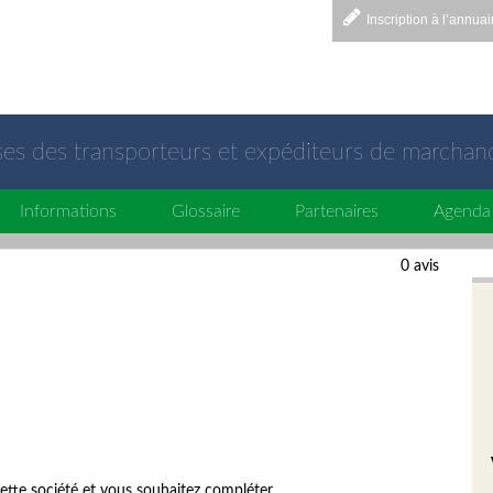
Inscription à l’annuai
sses des transporteurs et expéditeurs de marchan
Informations
Glossaire
Partenaires
Agenda
0 avis
ette société et vous souhaitez compléter