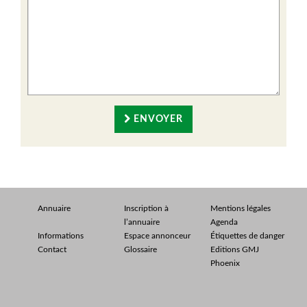
ENVOYER
Annuaire
Inscription à
Mentions légales
l’annuaire
Agenda
Informations
Espace annonceur
Étiquettes de danger
Contact
Glossaire
Editions GMJ
Phoenix