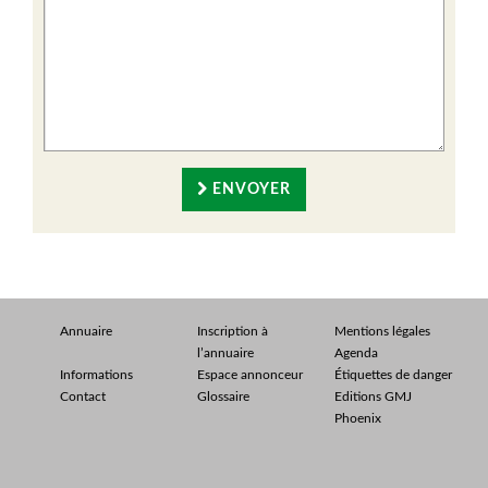
ENVOYER
Annuaire
Inscription à
Mentions légales
l’annuaire
Agenda
Informations
Espace annonceur
Étiquettes de danger
Contact
Glossaire
Editions GMJ
Phoenix