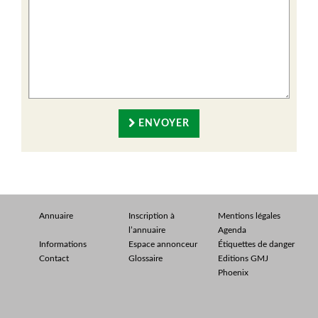
ENVOYER
Annuaire
Inscription à
Mentions légales
l’annuaire
Agenda
Informations
Espace annonceur
Étiquettes de danger
Contact
Glossaire
Editions GMJ
Phoenix