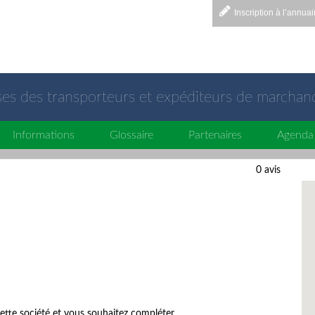
Inscription à l’annuai
sses des transporteurs et expéditeurs de marchan
Informations
Glossaire
Partenaires
Agenda
0 avis
ette société et vous souhaitez compléter