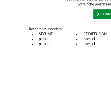
votre fiche prestatair
COMP
Recherches associées
SECUMD
CF.DIFFUSION
pacs +1
pacs +1
pacs +1
pacs +1