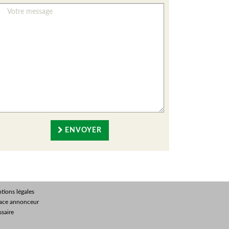
ENVOYER
tions légales
ace annonceur
ssaire