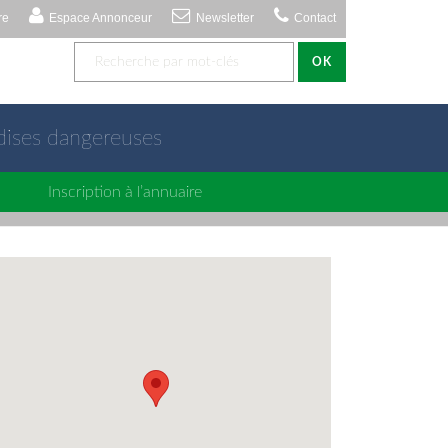
re
Espace Annonceur
Newsletter
Contact
OK
dises dangereuses
Inscription à l’annuaire