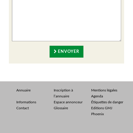
ENVOYER
Annuaire
Inscription à
Mentions légales
l’annuaire
Agenda
Informations
Espace annonceur
Étiquettes de danger
Contact
Glossaire
Editions GMJ
Phoenix