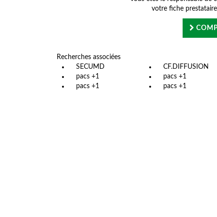
votre fiche prestatair
COMP
Recherches associées
SECUMD
CF.DIFFUSION
pacs +1
pacs +1
pacs +1
pacs +1