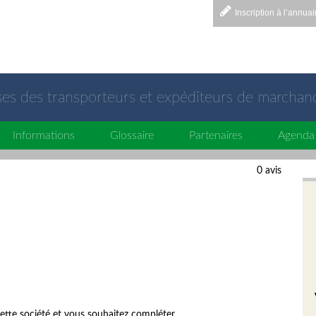
Inscription à l’annuai
sses des transporteurs et expéditeurs de marchan
Informations
Glossaire
Partenaires
Agenda
0 avis
ette société et vous souhaitez compléter