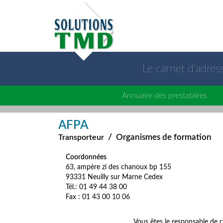
Le carnet d'adre
Annuaire des prestataires
AFPA
/
Organismes de formation
Transporteur
Coordonnées
63, ampère zi des chanoux bp 155
93331 Neuilly sur Marne Cedex
Tél.: 01 49 44 38 00
Fax : 01 43 00 10 06
Vous êtes le responsable de c