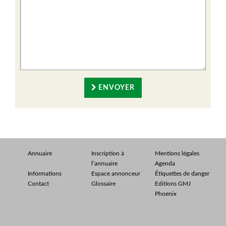
ENVOYER
Annuaire
Inscription à
Mentions légales
l’annuaire
Agenda
Informations
Espace annonceur
Étiquettes de danger
Contact
Glossaire
Editions GMJ
Phoenix