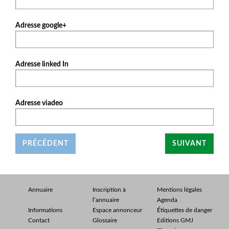
Adresse google+
Adresse linked In
Adresse viadeo
PRÉCÉDENT
SUIVANT
Annuaire
Inscription à
Mentions légales
l’annuaire
Agenda
Informations
Espace annonceur
Étiquettes de danger
Contact
Glossaire
Editions GMJ