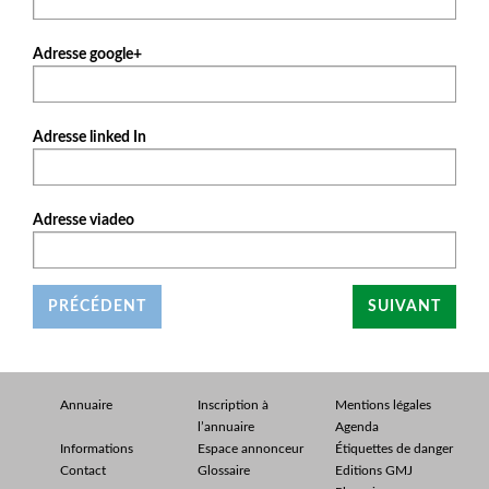
Adresse google+
Adresse linked In
Adresse viadeo
PRÉCÉDENT
SUIVANT
Annuaire
Inscription à
Mentions légales
l’annuaire
Agenda
Informations
Espace annonceur
Étiquettes de danger
Contact
Glossaire
Editions GMJ