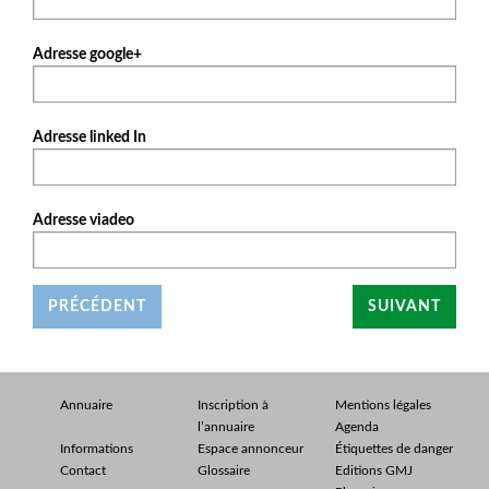
Adresse google+
Adresse linked In
Adresse viadeo
PRÉCÉDENT
SUIVANT
Annuaire
Inscription à
Mentions légales
l’annuaire
Agenda
Informations
Espace annonceur
Étiquettes de danger
Contact
Glossaire
Editions GMJ