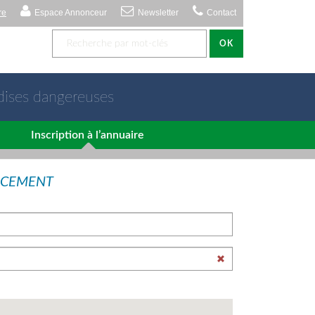
re
Espace Annonceur
Newsletter
Contact
OK
dises dangereuses
Inscription à l’annuaire
NCEMENT