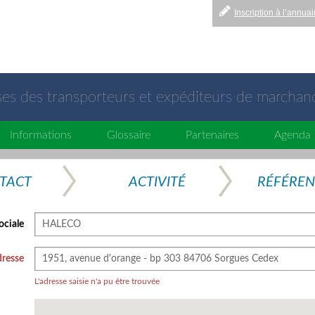
Inscription à l’annuai
sses des transporteurs et expéditeurs de marchan
Informations
Glossaire
Partenaires
Agenda
TACT
ACTIVITÉ
RÉFÉRE
ociale
resse
L'adresse saisie n'a pu être trouvée